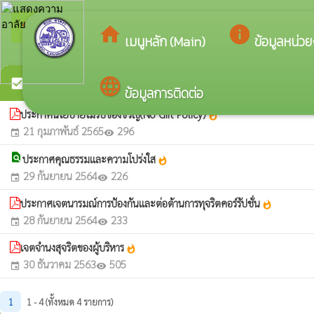
arrow_back_ios
ยินดีต้อ
กลับเมนูหลัก
home
info
เมนูหลัก (Main)
ข้อมูลหน่ว
เจตจำนงสุจริตของผู้บริหาร
language
check_box
ข้อมูลการติดต่อ
ประกาศนโยบายไม่รับของขวัญ(No Gift Policy)
whatshot
21 กุมภาพันธ์ 2565
296
event
visibility
find_in_page
ประกาศคุณธรรมและความโปร่งใส
whatshot
29 กันยายน 2564
226
event
visibility
ประกาศเจตนารมณ์การป้องกันและต่อต้านการทุจริตคอร์รัปชั่น
whatshot
28 กันยายน 2564
233
event
visibility
เจตจำนงสุจริตของผู้บริหาร
whatshot
30 ธันวาคม 2563
505
event
visibility
1
1 - 4 (ทั้งหมด 4 รายการ)