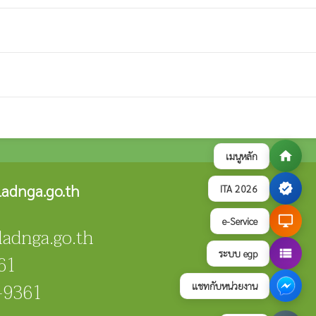
home
เมนูหลัก
verified
adnga.go.th
ITA 2026
desktop_windows
e-Service
ladnga.go.th
view_list
ระบบ egp
61
-9361
แชทกับหน่วยงาน