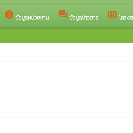
้อนรับสู่เว็บไซต์ของ องค์การบริหารส่วนตำบลลาดงา
info
forum
developer_board
ข้อมูลหน่วยงาน
ข้อมูลข่าวสาร
โครงส