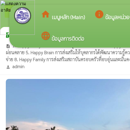
arrow_back_ios
ยินดีต้อนรับสู่เว็บไซต์
กลับเมนูหลัก
home
info
เมนูหลัก (Main)
ข้อมูลหน่ว
language
โครงการส่งเสริมและบริหารจัดการเพื่อการดำเนินการส
ข้อมูลการติดต่อ
1. Happy Body การส่งเสริมด้านสุขภาพกายและใจ 2. Happy Heart ก
description
ผ่อนคลาย 5. Happy Brain การส่งเสริมให้บุคลากรได้พัฒนาความรู้
จ่าย 8. Happy Family การส่งเสริมสถาบันครอบครัวที่อบอุ่นและมั่นค
admin
person